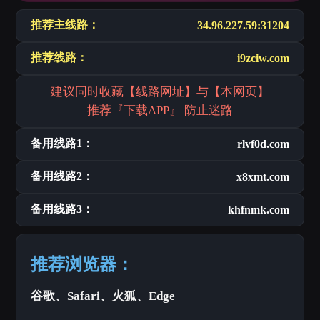
推荐主线路：
34.96.227.59:31204
推荐线路：
i9zciw.com
建议同时收藏【线路网址】与【本网页】
推荐『下载APP』 防止迷路
备用线路1：
rlvf0d.com
备用线路2：
x8xmt.com
备用线路3：
khfnmk.com
推荐浏览器：
谷歌、Safari、火狐、Edge